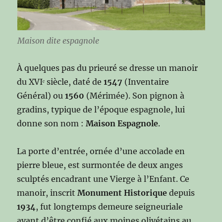
Maison dite espagnole
À quelques pas du prieuré se dresse un manoir
du XVIᵉ siècle, daté de
1547
(Inventaire
Général) ou
1560
(Mérimée). Son pignon à
gradins, typique de l’époque espagnole, lui
donne son nom :
Maison Espagnole
.
La porte d’entrée, ornée d’une accolade en
pierre bleue, est surmontée de deux anges
sculptés encadrant une Vierge à l’Enfant. Ce
manoir, inscrit
Monument Historique
depuis
1934
, fut longtemps demeure seigneuriale
avant d’être confié aux moines olivétains au