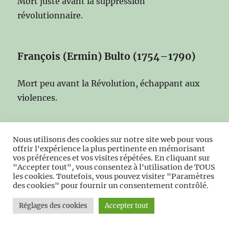
Mort juste avant la suppression
révolutionnaire.
François (Ermin) Bulto (1754–1790)
Mort peu avant la Révolution, échappant aux
violences.
Antoine (Matthieu) Leblond (1720–
Nous utilisons des cookies sur notre site web pour vous
1794)
offrir l'expérience la plus pertinente en mémorisant
vos préférences et vos visites répétées. En cliquant sur
"Accepter tout", vous consentez à l'utilisation de TOUS
Originaire de Fayt‑le‑Château, prieur en
1777
,
les cookies. Toutefois, vous pouvez visiter "Paramètres
des cookies" pour fournir un consentement contrôlé.
dernier prieur de Moustier. Arrêté le 1ᵉʳ
novembre 1793, emprisonné à Maubeuge,
Réglages des cookies
Accepter tout
transféré à l’hôpital communal, il meurt le
9