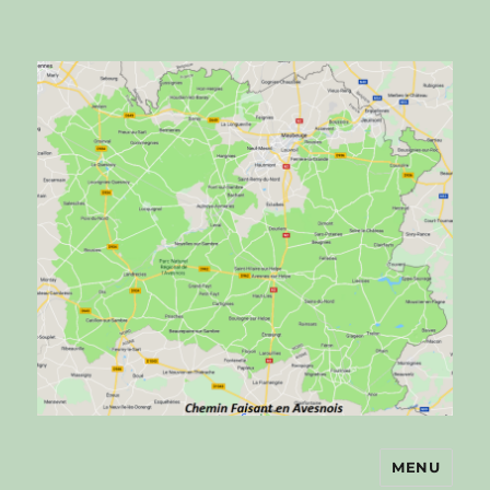
MENU
Chemin faisant en Avesnois