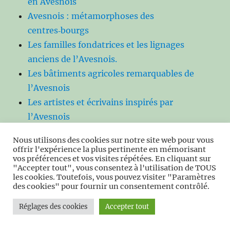
en Avesnois
Avesnois : métamorphoses des
centres‑bourgs
Les familles fondatrices et les lignages
anciens de l’Avesnois.
Les bâtiments agricoles remarquables de
l’Avesnois
Les artistes et écrivains inspirés par
l’Avesnois
Les grandes familles seigneuriales de
Nous utilisons des cookies sur notre site web pour vous
l’Avesnois
offrir l'expérience la plus pertinente en mémorisant
vos préférences et vos visites répétées. En cliquant sur
Les bâtisseurs de l’Avesnois
"Accepter tout", vous consentez à l'utilisation de TOUS
Les figures religieuses et spirituelles de
les cookies. Toutefois, vous pouvez visiter "Paramètres
des cookies" pour fournir un consentement contrôlé.
l’Avesnois
Les figures de la vie sociale
Réglages des cookies
Accepter tout
Portraits de paysans, meuniers, éleveurs,