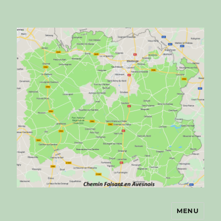
MENU
Chemin faisant en Avesnois