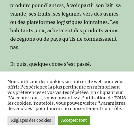
produire pour d’autres, à voir partir son lait, sa
viande, ses fruits, ses légumes vers des usines
ou des plateformes logistiques lointaines. Les
habitants, eux, achetaient des produits venus
de régions ou de pays qu’ils ne connaissaient
pas.
Et puis, quelque chose s’est passé.
Une génération d’agriculteurs a décidé de
Nous utilisons des cookies sur notre site web pour vous
offrir l'expérience la plus pertinente en mémorisant
reprendre la main
. De transformer son lait, de
vos préférences et vos visites répétées. En cliquant sur
vendre sa viande en direct, de replanter des
"Accepter tout", vous consentez à l'utilisation de TOUS
les cookies. Toutefois, vous pouvez visiter "Paramètres
vergers, de remettre des légumes dans les
des cookies" pour fournir un consentement contrôlé.
villages. Une génération de consommateurs a
Réglages des cookies
Accepter tout
décidé de
changer ses habitudes
, de redonner
du sens à ses achats, de soutenir les fermes