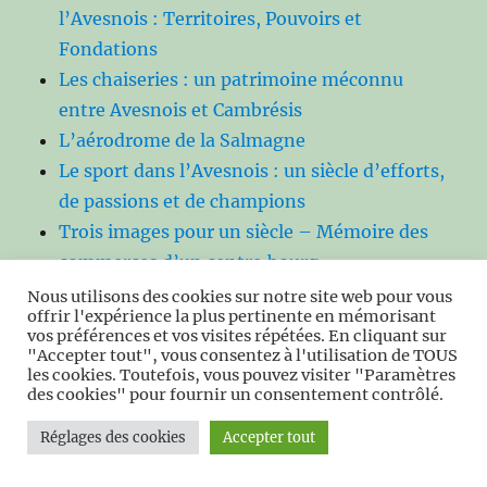
l’Avesnois : Territoires, Pouvoirs et
Fondations
Les chaiseries : un patrimoine méconnu
entre Avesnois et Cambrésis
L’aérodrome de la Salmagne
Le sport dans l’Avesnois : un siècle d’efforts,
de passions et de champions
Trois images pour un siècle – Mémoire des
commerces d’un centre‑bourg
Maubeuge : des origines à la ville fortifiée
Nous utilisons des cookies sur notre site web pour vous
offrir l'expérience la plus pertinente en mémorisant
Maubeuge détruire et reconstruite et (1940–
vos préférences et vos visites répétées. En cliquant sur
1970)
"Accepter tout", vous consentez à l'utilisation de TOUS
les cookies. Toutefois, vous pouvez visiter "Paramètres
Maubeuge industrielle : une ville qui se forge
des cookies" pour fournir un consentement contrôlé.
un destin
Réglages des cookies
Accepter tout
Maubeuge, ses Quartiers et ses Vies
L’Avesnois, terre de garnisons