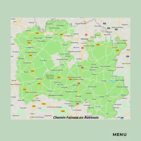
MENU
Chemin faisant en Avesnois