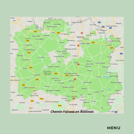
MENU
Chemin faisant en Avesnois