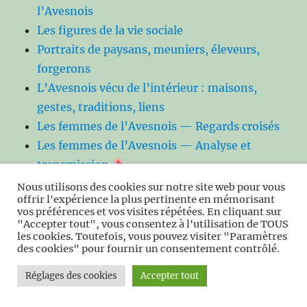
l’Avesnois
Les figures de la vie sociale
Portraits de paysans, meuniers, éleveurs,
forgerons
L’Avesnois vécu de l’intérieur : maisons,
gestes, traditions, liens
Les femmes de l’Avesnois — Regards croisés
Les femmes de l’Avesnois — Analyse et
transmission
Femmes de l’Avesnois — Histoire, portraits
Nous utilisons des cookies sur notre site web pour vous
offrir l'expérience la plus pertinente en mémorisant
et héritages
vos préférences et vos visites répétées. En cliquant sur
Les inventeurs, artisans et industriels
"Accepter tout", vous consentez à l'utilisation de TOUS
les cookies. Toutefois, vous pouvez visiter "Paramètres
méconnus
des cookies" pour fournir un consentement contrôlé.
Les inventeurs oubliés de l’Avesnois —
Réglages des cookies
Accepter tout
Biographies enrichies.
Culture populaire de l’Avesnois