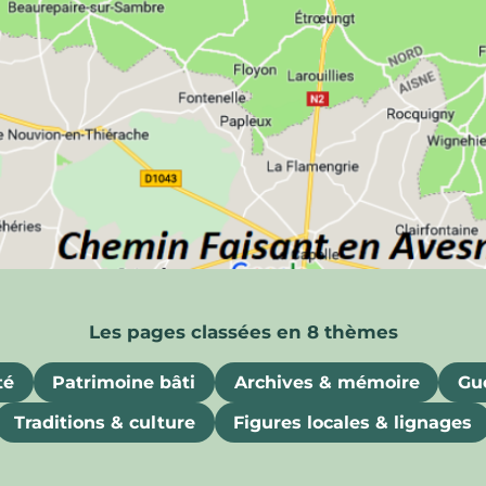
ois
uriosités, souvenirs et attraits gastronomiques
té
Patrimoine bâti
Archives & mémoire
Gue
Traditions & culture
Figures locales & lignages