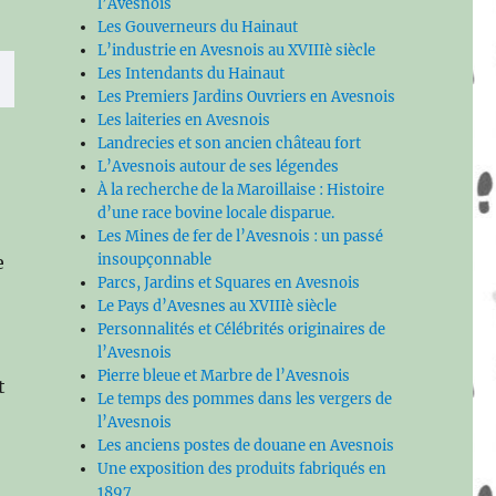
l’Avesnois
Les Gouverneurs du Hainaut
L’industrie en Avesnois au XVIIIè siècle
Les Intendants du Hainaut
Les Premiers Jardins Ouvriers en Avesnois
Les laiteries en Avesnois
Landrecies et son ancien château fort
L’Avesnois autour de ses légendes
À la recherche de la Maroillaise : Histoire
d’une race bovine locale disparue.
Les Mines de fer de l’Avesnois : un passé
insoupçonnable
e
Parcs, Jardins et Squares en Avesnois
Le Pays d’Avesnes au XVIIIè siècle
Personnalités et Célébrités originaires de
l’Avesnois
Pierre bleue et Marbre de l’Avesnois
t
Le temps des pommes dans les vergers de
l’Avesnois
Les anciens postes de douane en Avesnois
Une exposition des produits fabriqués en
1897