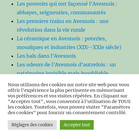
Les pouvoirs qui ont façonné l’Avesnois :
abbayes, seigneuries, communautés
Les premiers trains en Avesnois : une
révolution dans la vie rurale
La céramique en Avesnois : poteries,
mosaïques et industries (XIXᵉ–XXIe siècle)
Les bals dans l’Avesnois
Les odeurs de l’Avesnois d’autrefois : un
patrimoine invisible mais inoubliable
La Sambre et ses métiers : un fleuve de
Nous utilisons des cookies sur notre site web pour vous
travail, de vie et de mémoire
offrir l'expérience la plus pertinente en mémorisant
vos préférences et vos visites répétées. En cliquant sur
Des léproseries aux hôpitaux : huit siècles de
"Accepter tout", vous consentez à l'utilisation de TOUS
les cookies. Toutefois, vous pouvez visiter "Paramètres
soins et de charité dans l’Avesnois
des cookies" pour fournir un consentement contrôlé.
Le Monachisme Mérovingien dans
l’Avesnois : Territoires, Pouvoirs et
Réglages des cookies
Accepter tout
Fondations