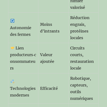
fumier
valorisé
Réduction
Moins
engrais,
Autonomie
d’intrants
protéines
des fermes
locales
Lien
Circuits
producteurs‑c
Valeur
courts,
onsommateu
ajoutée
restauration
rs
locale
Robotique,
capteurs,
Technologies
Efficacité
outils
modernes
numériques