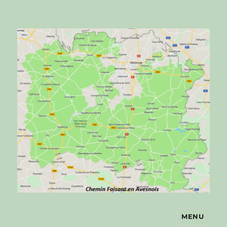
MENU
Chemin faisant en Avesnois