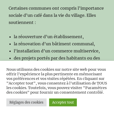
Certaines communes ont compris l’importance
sociale d’un café dans la vie du village. Elles
soutiennent :
la réouverture d’un établissement,
la rénovation d’un bâtiment communal,
l’installation d’un commerce multiservice,
des projets portés par des habitants ou des
entrepreneurs.
Nous utilisons des cookies sur notre site web pour vous
offrir l'expérience la plus pertinente en mémorisant
vos préférences et vos visites répétées. En cliquant sur
Ces initiatives contribuent à maintenir un cœur
"Accepter tout", vous consentez à l'utilisation de TOUS
de village vivant et attractif.
les cookies. Toutefois, vous pouvez visiter "Paramètres
des cookies" pour fournir un consentement contrôlé.
Réglages des cookies
Accepter tout
4.5. Les circuits patrimoniaux