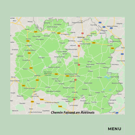
MENU
Chemin faisant en Avesnois