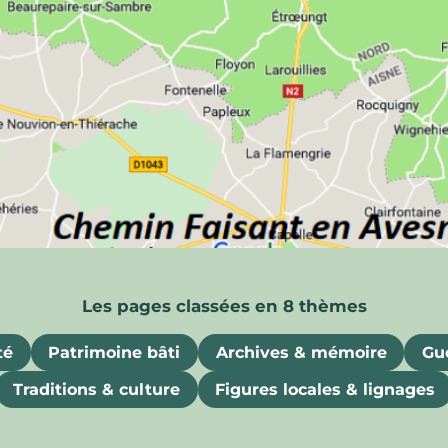
ois
uriosités, souvenirs et attraits gastronomiques
té
Patrimoine bâti
Archives & mémoire
Gue
Traditions & culture
Figures locales & lignages