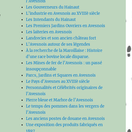
l’Avesnois
Les Gouverneurs du Hainaut
L’industrie en Avesnois au XVIIIè siècle
e
Les Intendants du Hainaut
Les Premiers Jardins Ouvriers en Avesnois
Les laiteries en Avesnois
Landrecies et son ancien château fort
L’Avesnois autour de ses légendes
À la recherche de la Maroillaise : Histoire
d’une race bovine locale disparue.
Les Mines de fer de l’Avesnois : un passé
insoupçonnable
Parcs, Jardins et Squares en Avesnois
Le Pays d’Avesnes au XVIIIè siècle
Personnalités et Célébrités originaires de
l’Avesnois
Pierre bleue et Marbre de l’Avesnois
Le temps des pommes dans les vergers de
l’Avesnois
Les anciens postes de douane en Avesnois
Une exposition des produits fabriqués en
1897