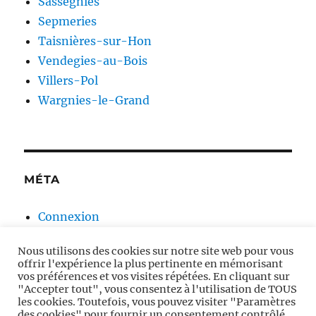
Sassegnies
Sepmeries
Taisnières-sur-Hon
Vendegies-au-Bois
Villers-Pol
Wargnies-le-Grand
MÉTA
Connexion
Flux des publications
Nous utilisons des cookies sur notre site web pour vous
Flux des commentaires
offrir l'expérience la plus pertinente en mémorisant
Site de WordPress-FR
vos préférences et vos visites répétées. En cliquant sur
"Accepter tout", vous consentez à l'utilisation de TOUS
les cookies. Toutefois, vous pouvez visiter "Paramètres
des cookies" pour fournir un consentement contrôlé.