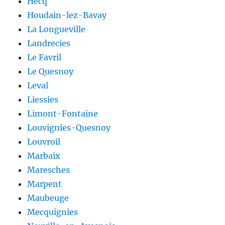
Hecq
Houdain-lez-Bavay
La Longueville
Landrecies
Le Favril
Le Quesnoy
Leval
Liessies
Limont-Fontaine
Louvignies-Quesnoy
Louvroil
Marbaix
Maresches
Marpent
Maubeuge
Mecquignies