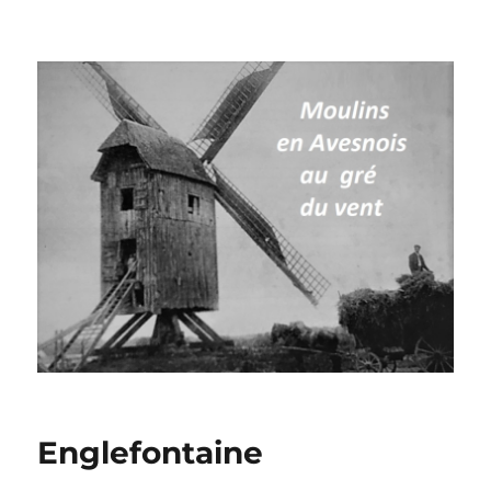
Moulins à vent en Avesnois
Englefontaine