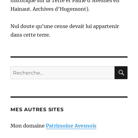
historique sur la Terre et Pairie d’Avesnes en
Hainaut. Archives d’Hugemont).
Nul doute qu’une cense devait lui appartenir
dans cette terre.
RE
Recherche
pour :
MES AUTRES SITES
Mon domaine
Patrimoine Avesnois