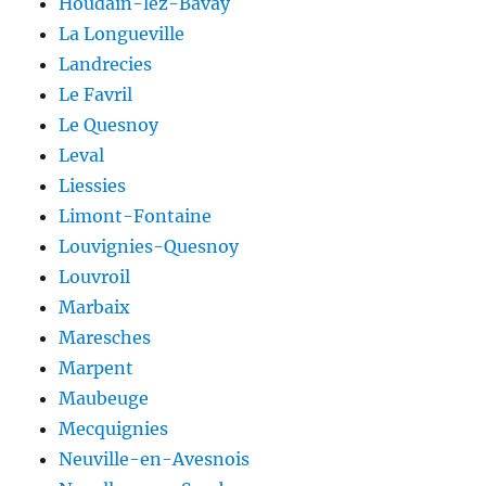
Houdain-lez-Bavay
La Longueville
Landrecies
Le Favril
Le Quesnoy
Leval
Liessies
Limont-Fontaine
Louvignies-Quesnoy
Louvroil
Marbaix
Maresches
Marpent
Maubeuge
Mecquignies
Neuville-en-Avesnois