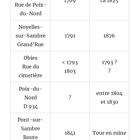
1769
ca 1825
Rue de Poix-
du-Nord
Noyelles-
sur-Sambre
1791
1876
Grand’Rue
Obies
< 1793
1793 ?
Rue du
1803
?
cimetière
Poix-du-
entre 1804
Nord
?
et 1830
D 934
Pont-sur-
Sambre
1841
Tour en ruine
Route