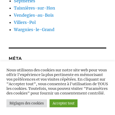
Sepmeries
Taisnières-sur-Hon
Vendegies-au-Bois
Villers-Pol
Wargnies-le-Grand
MÉTA
Nous utilisons des cookies sur notre site web pour vous
Connexion
offrir l'expérience la plus pertinente en mémorisant
Flux des publications
vos préférences et vos visites répétées. En cliquant sur
"Accepter tout", vous consentez à l'utilisation de TOUS
Flux des commentaires
les cookies. Toutefois, vous pouvez visiter "Paramètres
des cookies" pour fournir un consentement contrôlé.
Site de WordPress-FR
Réglages des cookies
Accepter tout
Moulins à vent en Avesnois
Fièrement propulsé par