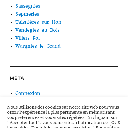
Sassegnies
Sepmeries
Taisnières-sur-Hon
Vendegies-au-Bois
Villers-Pol
Wargnies-le-Grand
MÉTA
Connexion
Flux des publications
Nous utilisons des cookies sur notre site web pour vous
Flux des commentaires
offrir l'expérience la plus pertinente en mémorisant
Site de WordPress-FR
vos préférences et vos visites répétées. En cliquant sur
"Accepter tout", vous consentez à l'utilisation de TOUS
les cookies. Toutefois, vous pouvez visiter "Paramètres