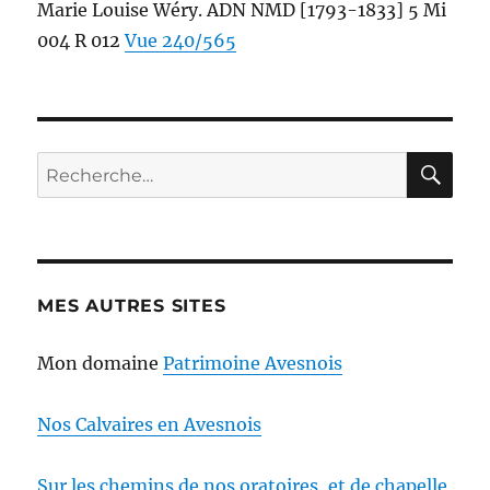
Marie Louise Wéry. ADN NMD [1793-1833] 5 Mi
004 R 012
Vue 240/565
RE
Recherche
pour :
MES AUTRES SITES
Mon domaine
Patrimoine Avesnois
Nos Calvaires en Avesnois
Sur les chemins de nos oratoires, et de chapelle