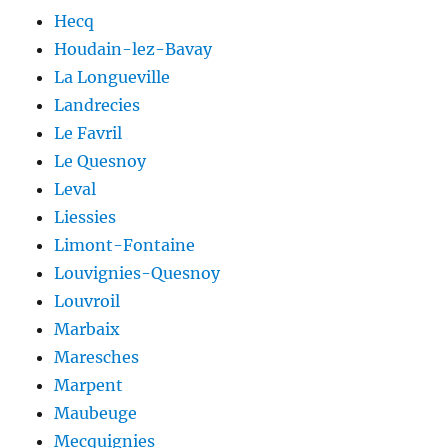
Hecq
Houdain-lez-Bavay
La Longueville
Landrecies
Le Favril
Le Quesnoy
Leval
Liessies
Limont-Fontaine
Louvignies-Quesnoy
Louvroil
Marbaix
Maresches
Marpent
Maubeuge
Mecquignies