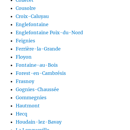
Cousolre
Croix-Caluyau
Englefontaine
Englefontaine Poix-du-Nord
Feignies
Ferrière-la-Grande
Floyon
Fontaine-au-Bois
Forest-en-Cambrésis
Frasnoy
Gognies-Chaussée
Gommegnies
Hautmont
Hecq
Houdain-lez-Bavay
La Longueville