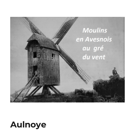
Moulins à vent en Avesnois
Aulnoye