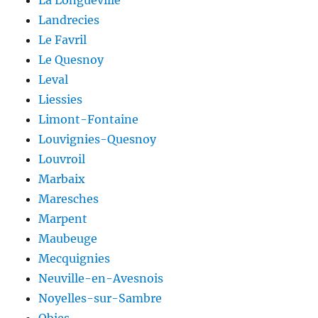
Landrecies
Le Favril
Le Quesnoy
Leval
Liessies
Limont-Fontaine
Louvignies-Quesnoy
Louvroil
Marbaix
Maresches
Marpent
Maubeuge
Mecquignies
Neuville-en-Avesnois
Noyelles-sur-Sambre
Obies