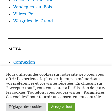
Vendegies-au-Bois
Villers-Pol
Wargnies-le-Grand
MÉTA
Connexion
Flux des publications
Nous utilisons des cookies sur notre site web pour vous
Flux des commentaires
offrir l'expérience la plus pertinente en mémorisant
Site de WordPress-FR
vos préférences et vos visites répétées. En cliquant sur
"Accepter tout", vous consentez à l'utilisation de TOUS
les cookies. Toutefois, vous pouvez visiter "Paramètres
des cookies" pour fournir un consentement contrôlé.
Moulins à vent en Avesnois
Fièrement propulsé par
Réglages des cookies
Accepter tout
WordPress