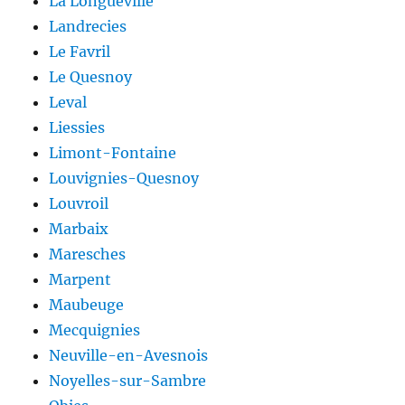
La Longueville
Landrecies
Le Favril
Le Quesnoy
Leval
Liessies
Limont-Fontaine
Louvignies-Quesnoy
Louvroil
Marbaix
Maresches
Marpent
Maubeuge
Mecquignies
Neuville-en-Avesnois
Noyelles-sur-Sambre