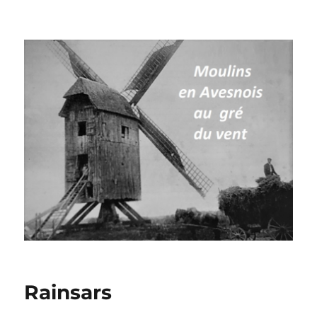
Moulins à vent en Avesnois
Rainsars