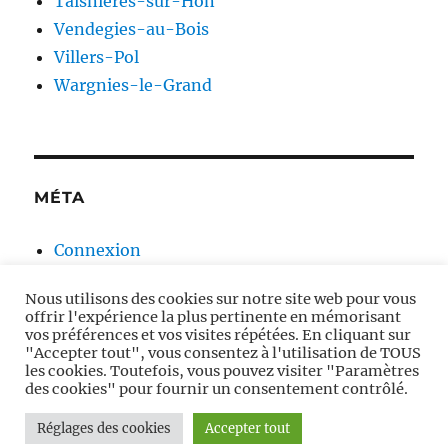
Taisnières-sur-Hon
Vendegies-au-Bois
Villers-Pol
Wargnies-le-Grand
MÉTA
Connexion
Flux des publications
Nous utilisons des cookies sur notre site web pour vous
Flux des commentaires
offrir l'expérience la plus pertinente en mémorisant
Site de WordPress-FR
vos préférences et vos visites répétées. En cliquant sur
"Accepter tout", vous consentez à l'utilisation de TOUS
les cookies. Toutefois, vous pouvez visiter "Paramètres
des cookies" pour fournir un consentement contrôlé.
Moulins à vent en Avesnois
Fièrement propulsé par
Réglages des cookies
Accepter tout
WordPress