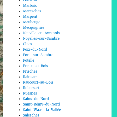
Louvroil
Marbaix
Maresches
Marpent
Maubeuge
Mecquignies
Neuville-en-Avesnois
Noyelles-sur-Sambre
Obies
Poix-du-Nord
Pont-sur-Sambre
Potelle
Preux-au-Bois
Prisches
Rainsars
Raucourt-au-Bois
Robersart
Ruesnes
Sains-du-Nord
Saint-Rémy-du-Nord
Saint-Waast-la-Vallée
Salesches