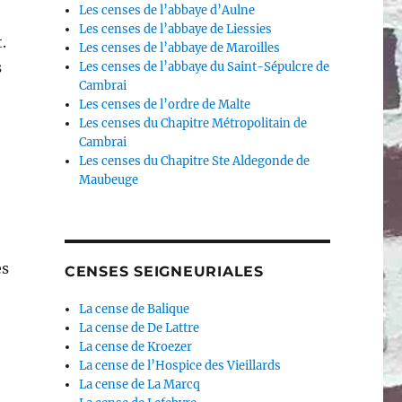
Les censes de l’abbaye d’Aulne
Les censes de l’abbaye de Liessies
.
Les censes de l’abbaye de Maroilles
s
Les censes de l’abbaye du Saint-Sépulcre de
Cambrai
Les censes de l’ordre de Malte
Les censes du Chapitre Métropolitain de
Cambrai
Les censes du Chapitre Ste Aldegonde de
Maubeuge
es
CENSES SEIGNEURIALES
La cense de Balique
La cense de De Lattre
La cense de Kroezer
La cense de l’Hospice des Vieillards
La cense de La Marcq