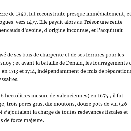
guerre de 1340, fut reconstruite presque immédiatement, e
ues, vers 1477. Elle payait alors au Trésor une rente
ncauds d’avoine, d’origine inconnue, et l’acquittait
ivé de ses bois de charpente et de ses ferrures pour les
noy ; et avant la bataille de Denain, les fourragements 
 en 1713 et 1714, indépendamment de frais de réparation
essaires.
56 hectolitres mesure de Valenciennes) en 1675 ; il fut
e, trois porcs gras, dix moutons, douze pots de vin (26
uoi s’ajoutaient la charge de toutes redevances fiscales et
as de force majeure.