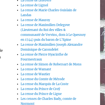
La cense de Lefebvre
La cense de Lignol
La cense de Marie Charles Guislain de
t
Landas
La cense de Mauroy
La cense de Maximilien Delegove
(Lieutenant du Roi des villes &
communauté de Vervins, dom à Le Quesnoy
en 1744) puis du baron de L’Epine
La cense de Maximilien Joseph Alexandre
Dominique de Carondelet
de
La cense de Pierre Hyacinthe de
s
Fourmestraux
La cense de Simon de Robersart de Mons
La cense de Wamant
La cense de Wautier
La cense du Comte de Mérode
La cense du Marquis de La Coste
La cense du Prince de Croÿ
La cense du Prince de Ligne
Les censes de Charles Bady, comte de
Normont