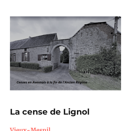
Censes en Avesnois à la fin de
l’Ancien Régime
La cense de Lignol
Vieux-Mesnil