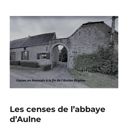
Censes en Avesnois à la fin de
l’Ancien Régime
Les censes de l’abbaye
d’Aulne