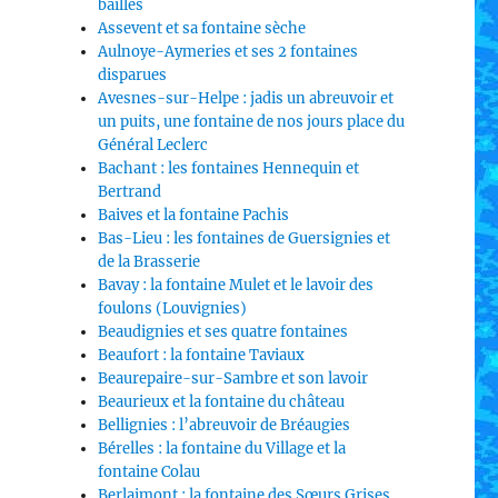
bailles
Assevent et sa fontaine sèche
Aulnoye-Aymeries et ses 2 fontaines
disparues
Avesnes-sur-Helpe : jadis un abreuvoir et
un puits, une fontaine de nos jours place du
Général Leclerc
Bachant : les fontaines Hennequin et
Bertrand
Baives et la fontaine Pachis
Bas-Lieu : les fontaines de Guersignies et
de la Brasserie
Bavay : la fontaine Mulet et le lavoir des
foulons (Louvignies)
Beaudignies et ses quatre fontaines
Beaufort : la fontaine Taviaux
Beaurepaire-sur-Sambre et son lavoir
Beaurieux et la fontaine du château
Bellignies : l’abreuvoir de Bréaugies
Bérelles : la fontaine du Village et la
fontaine Colau
Berlaimont : la fontaine des Sœurs Grises,