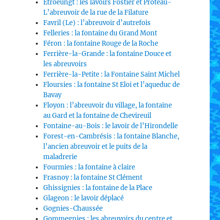
Etroeungt : les lavoirs Fostier et Proteau-
L’abreuvoir de la rue de la Filature
Favril (Le) : l’abreuvoir d’autrefois
Felleries : la fontaine du Grand Mont
Féron : la fontaine Rouge de la Roche
Ferrière-la-Grande : la fontaine Douce et
les abreuvoirs
Ferrière-la-Petite : la Fontaine Saint Michel
Floursies : la fontaine St Eloi et l’aqueduc de
Bavay
Floyon : l’abreuvoir du village, la fontaine
au Gard et la fontaine de Chevireuil
Fontaine-au-Bois : le lavoir de l’Hirondelle
Forest-en-Cambrésis : la fontaine Blanche,
l’ancien abreuvoir et le puits de la
maladrerie
Fourmies : la fontaine à claire
Frasnoy : la fontaine St Clément
Ghissignies : la fontaine de la Place
Glageon : le lavoir déplacé
Gognies-Chaussée
Gommegnies : les abreuvoirs du centre et