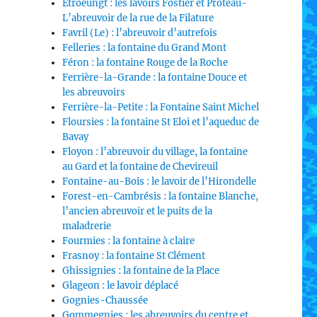
Etroeungt : les lavoirs Fostier et Proteau-
L’abreuvoir de la rue de la Filature
Favril (Le) : l’abreuvoir d’autrefois
Felleries : la fontaine du Grand Mont
Féron : la fontaine Rouge de la Roche
Ferrière-la-Grande : la fontaine Douce et
les abreuvoirs
Ferrière-la-Petite : la Fontaine Saint Michel
Floursies : la fontaine St Eloi et l’aqueduc de
Bavay
Floyon : l’abreuvoir du village, la fontaine
au Gard et la fontaine de Chevireuil
Fontaine-au-Bois : le lavoir de l’Hirondelle
Forest-en-Cambrésis : la fontaine Blanche,
l’ancien abreuvoir et le puits de la
maladrerie
Fourmies : la fontaine à claire
Frasnoy : la fontaine St Clément
Ghissignies : la fontaine de la Place
Glageon : le lavoir déplacé
Gognies-Chaussée
Gommegnies : les abreuvoirs du centre et