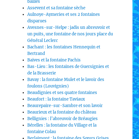
bailles
Assevent et sa fontaine sèche
Aulnoye-Aymeries et ses 2 fontaines
disparues
Avesnes-sur-Helpe : jadis un abreuvoir et
un puits, une fontaine de nos jours place du
Général Leclerc
Bachant : les fontaines Hennequin et
Bertrand
Baives et la fontaine Pachis
Bas-Lieu : les fontaines de Guersignies et
de la Brasserie
Bavay : la fontaine Mulet et le lavoir des
foulons (Louvignies)
Beaudignies et ses quatre fontaines
Beaufort : la fontaine Taviaux
Beaurepaire-sur-Sambre et son lavoir
Beaurieux et la fontaine du château
Bellignies : l’abreuvoir de Bréaugies
Bérelles : la fontaine du Village et la
fontaine Colau
Berlaimont : la fontaine des Sœurs Grises,