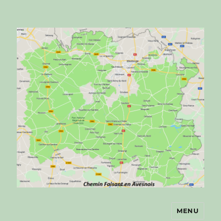
MENU
Chemin faisant en Avesnois