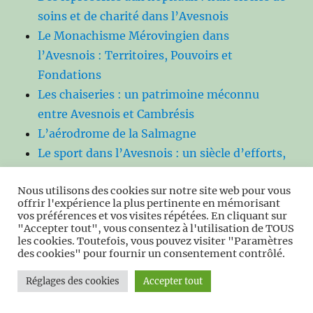
soins et de charité dans l’Avesnois
Le Monachisme Mérovingien dans
l’Avesnois : Territoires, Pouvoirs et
Fondations
Les chaiseries : un patrimoine méconnu
entre Avesnois et Cambrésis
L’aérodrome de la Salmagne
Le sport dans l’Avesnois : un siècle d’efforts,
de passions et de champions
Nous utilisons des cookies sur notre site web pour vous
Trois images pour un siècle – Mémoire des
offrir l'expérience la plus pertinente en mémorisant
commerces d’un centre‑bourg
vos préférences et vos visites répétées. En cliquant sur
"Accepter tout", vous consentez à l'utilisation de TOUS
Maubeuge : des origines à la ville fortifiée
les cookies. Toutefois, vous pouvez visiter "Paramètres
Maubeuge détruire et reconstruite et (1940–
des cookies" pour fournir un consentement contrôlé.
1970)
Réglages des cookies
Accepter tout
Maubeuge industrielle : une ville qui se forge
un destin