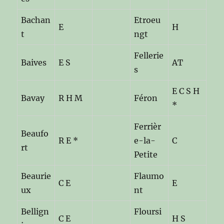
Bachan
Etroeu
E
H
t
ngt
Fellerie
Baives
E S
AT
s
E C S H
Bavay
R H M
Féron
*
Ferrièr
Beaufo
R E *
e-la-
C
rt
Petite
Beaurie
Flaumo
C E
E
ux
nt
Bellign
Floursi
C E
H S