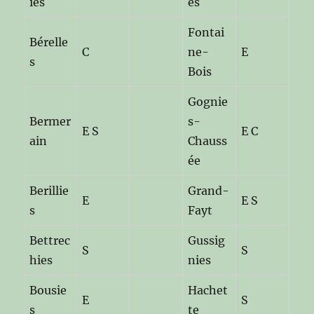
ies
es
Fontai
Bérelle
C
ne-
E
s
Bois
Gognie
Bermer
s-
E S
E C
ain
Chauss
ée
Berillie
Grand-
E
E S
s
Fayt
Bettrec
Gussig
S
S
hies
nies
Bousie
Hachet
E
S
s
te