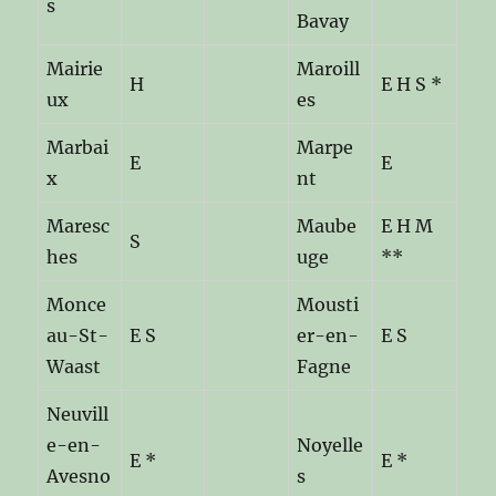
s
Bavay
Mairie
Maroill
H
E H S *
ux
es
Marbai
Marpe
E
E
x
nt
Maresc
Maube
E H M
S
hes
uge
**
Monce
Mousti
au-St-
E S
er-en-
E S
Waast
Fagne
Neuvill
e-en-
Noyelle
E *
E *
Avesno
s