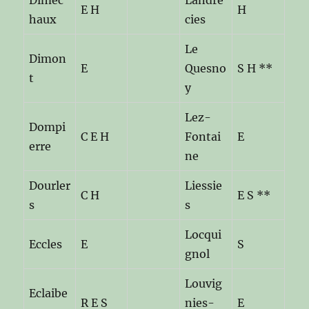
Dimec
Landre
E H
H
haux
cies
Le
Dimon
E
Quesno
S H **
t
y
Lez-
Dompi
C E H
Fontai
E
erre
ne
Dourler
Liessie
C H
E S **
s
s
Locqui
Eccles
E
S
gnol
Louvig
Eclaibe
R E S
nies-
E