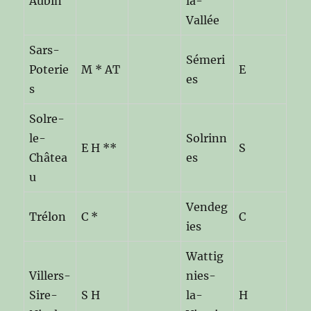
Aubin
la-
Vallée
Sars-
Sémeri
Poterie
M * AT
E
es
s
Solre-
le-
Solrinn
E H **
S
Châtea
es
u
Vendeg
Trélon
C *
C
ies
Wattig
Villers-
nies-
Sire-
S H
la-
H