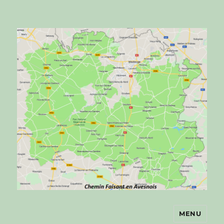
MENU
Chemin faisant en Avesnois