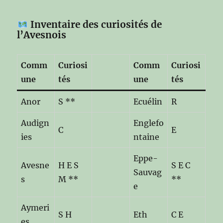
Inventaire des curiosités de
l’Avesnois
Comm
Curiosi
Comm
Curiosi
une
tés
une
tés
Anor
S **
Ecuélin
R
Audign
Englefo
C
E
ies
ntaine
Eppe-
Avesne
H E S
S E C
Sauvag
s
M **
**
e
Aymeri
S H
Eth
C E
es