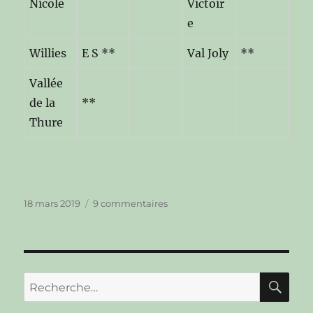
Nicole
Victoir
e
Willies
E S **
Val Joly
**
Vallée
de la
**
Thure
Publié
sur
18 mars 2019
9 commentaires
le
Avant-
Propos
RE
Recherche
pour :