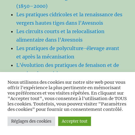
(1850–2000)
Les pratiques cidricoles et la renaissance des
vergers hautes tiges dans l’Avesnois
Les circuits courts et la relocalisation
alimentaire dans l’Avesnois
Les pratiques de polyculture-élevage avant
et après la mécanisation
L’évolution des pratiques de fenaison et de
gestion des prairies
Les fermes en longère et l’architecture rurale
Nous utilisons des cookies sur notre site web pour vous
offrir l'expérience la plus pertinente en mémorisant
traditionnelle
vos préférences et vos visites répétées. En cliquant sur
"Accepter tout", vous consentez à l'utilisation de TOUS
Les écoles communales de la IIIe République
les cookies. Toutefois, vous pouvez visiter "Paramètres
dans l’Avesnois.
des cookies" pour fournir un consentement contrôlé.
Les cimetières militaires et la mémoire des
Réglages des cookies
Accepter tout
conflits dans l’Avesnois (1870, 1914‑1918,
1939‑1945)