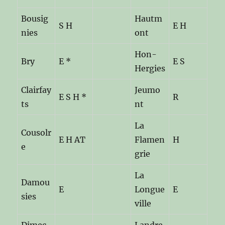
Bousig
Hautm
S H
E H
nies
ont
Hon-
Bry
E *
E S
Hergies
Clairfay
Jeumo
E S H *
R
ts
nt
La
Cousolr
E H AT
Flamen
H
e
grie
La
Damou
E
Longue
E
sies
ville