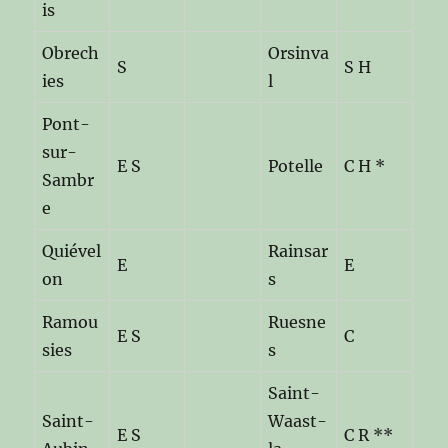
is
Obrech
Orsinva
S
S H
ies
l
Pont-
sur-
E S
Potelle
C H *
Sambr
e
Quiével
Rainsar
E
E
on
s
Ramou
Ruesne
E S
C
sies
s
Saint-
Saint-
Waast-
E S
C R **