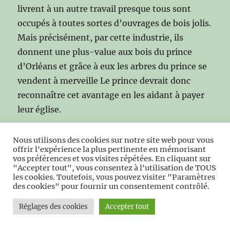
livrent à un autre travail presque tous sont
occupés à toutes sortes d’ouvrages de bois jolis.
Mais précisément, par cette industrie, ils
donnent une plus-value aux bois du prince
d’Orléans et grâce à eux les arbres du prince se
vendent à merveille Le prince devrait donc
reconnaître cet avantage en les aidant à payer
leur église.
Tel est le sommaire de la lettre du curé
Nous utilisons des cookies sur notre site web pour vous
offrir l'expérience la plus pertinente en mémorisant
Henninot.
vos préférences et vos visites répétées. En cliquant sur
"Accepter tout", vous consentez à l'utilisation de TOUS
les cookies. Toutefois, vous pouvez visiter "Paramètres
Eût-il gain de cause ? Je ne le crois pas, bien
des cookies" pour fournir un consentement contrôlé.
que je n’en aie pas de preuve certaine En tout
Réglages des cookies
Accepter tout
cas d’après les documents, les habitants de
Felleries furent autorisés par arrêté royal :