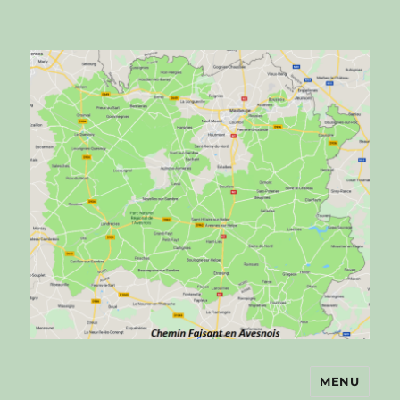
MENU
Chemin faisant en Avesnois