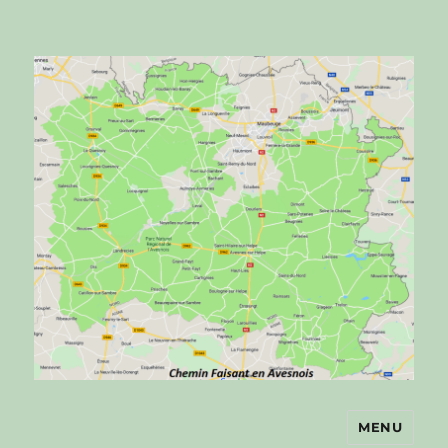
MENU
Chemin faisant en Avesnois