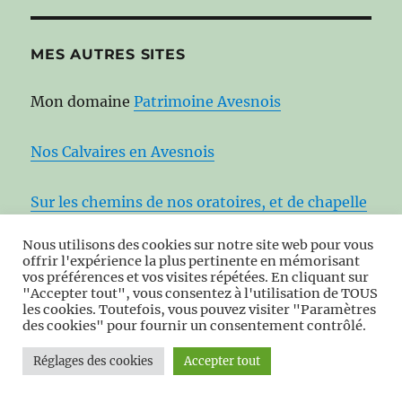
MES AUTRES SITES
Mon domaine
Patrimoine Avesnois
Nos Calvaires en Avesnois
Sur les chemins de nos oratoires, et de chapelle
en chapelle en Avesnois
Nous utilisons des cookies sur notre site web pour vous
offrir l'expérience la plus pertinente en mémorisant
Moulins en Avesnois au fil de l’eau
vos préférences et vos visites répétées. En cliquant sur
"Accepter tout", vous consentez à l'utilisation de TOUS
les cookies. Toutefois, vous pouvez visiter "Paramètres
des cookies" pour fournir un consentement contrôlé.
Nos kiosques en Avesnois
Réglages des cookies
Accepter tout
Eglises fortifiées en Avesnois