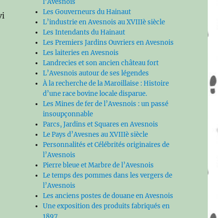
l’Avesnois
Les Gouverneurs du Hainaut
vi
L’industrie en Avesnois au XVIIIè siècle
Les Intendants du Hainaut
Les Premiers Jardins Ouvriers en Avesnois
Les laiteries en Avesnois
Landrecies et son ancien château fort
L’Avesnois autour de ses légendes
À la recherche de la Maroillaise : Histoire
d’une race bovine locale disparue.
Les Mines de fer de l’Avesnois : un passé
insoupçonnable
Parcs, Jardins et Squares en Avesnois
Le Pays d’Avesnes au XVIIIè siècle
Personnalités et Célébrités originaires de
l’Avesnois
Pierre bleue et Marbre de l’Avesnois
Le temps des pommes dans les vergers de
l’Avesnois
Les anciens postes de douane en Avesnois
Une exposition des produits fabriqués en
1897