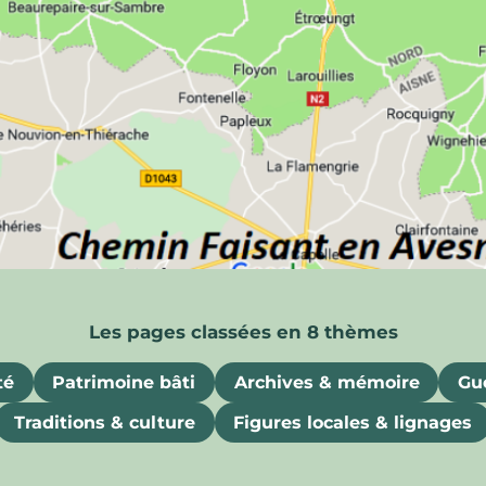
ois
uriosités, souvenirs et attraits gastronomiques
té
Patrimoine bâti
Archives & mémoire
Gue
Traditions & culture
Figures locales & lignages