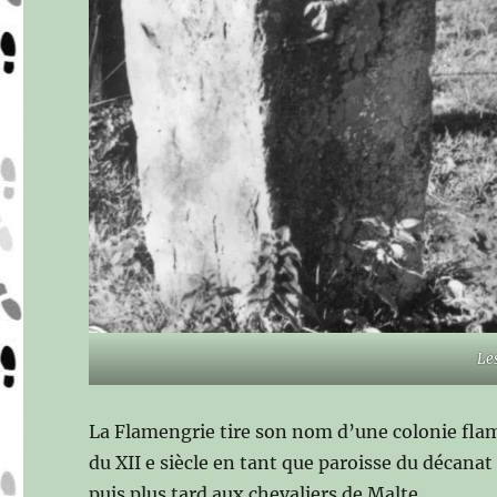
Le
La Flamengrie tire son nom d’une colonie flama
du XII e siècle en tant que paroisse du décana
puis plus tard aux chevaliers de Malte.