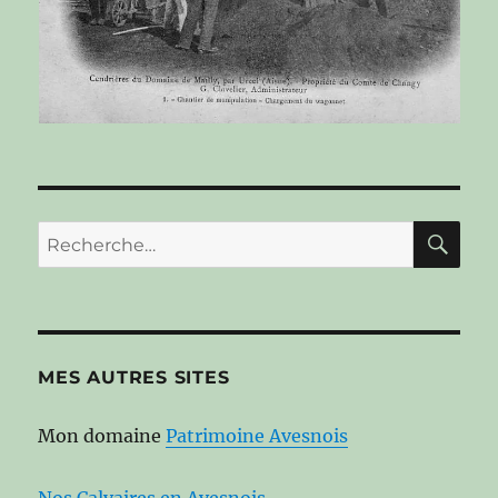
RE
Recherche
pour :
MES AUTRES SITES
Mon domaine
Patrimoine Avesnois
Nos Calvaires en Avesnois