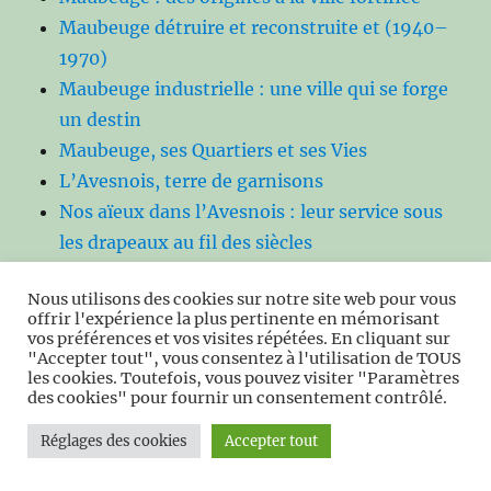
Maubeuge détruire et reconstruite et (1940–
1970)
Maubeuge industrielle : une ville qui se forge
un destin
Maubeuge, ses Quartiers et ses Vies
L’Avesnois, terre de garnisons
Nos aïeux dans l’Avesnois : leur service sous
les drapeaux au fil des siècles
L’alimentation dans l’Avesnois au fil des
Nous utilisons des cookies sur notre site web pour vous
siècles
offrir l'expérience la plus pertinente en mémorisant
Les modes vestimentaires dans l’Avesnois au
vos préférences et vos visites répétées. En cliquant sur
"Accepter tout", vous consentez à l'utilisation de TOUS
fil du temps
les cookies. Toutefois, vous pouvez visiter "Paramètres
Avesnois : un territoire vivant et résilient
des cookies" pour fournir un consentement contrôlé.
face au changement climatique
Réglages des cookies
Accepter tout
Femmes de savoirs : guérisseuses,
herboristes et sages‑femmes de l’Avesnois