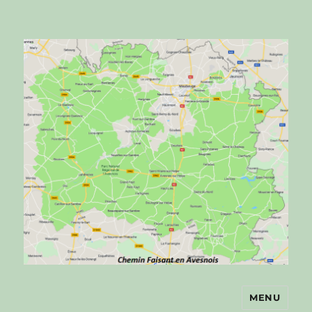
MENU
Chemin faisant en Avesnois