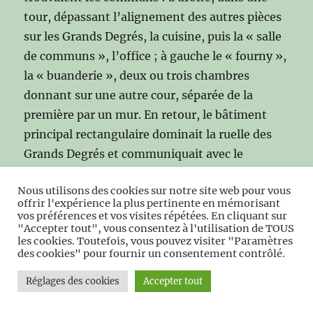
tour, dépassant l’alignement des autres pièces
sur les Grands Degrés, la cuisine, puis la « salle
de communs », l’office ; à gauche le « fourny »,
la « buanderie », deux ou trois chambres
donnant sur une autre cour, séparée de la
première par un mur. En retour, le bâtiment
principal rectangulaire dominait la ruelle des
Grands Degrés et communiquait avec le
précédent par un vaste escalier. Un vestibule
Nous utilisons des cookies sur notre site web pour vous
donnait accès : à droite à la chapelle, à gauche à
offrir l'expérience la plus pertinente en mémorisant
la « Grande Salle », la pièce la plus importante,
vos préférences et vos visites répétées. En cliquant sur
"Accepter tout", vous consentez à l'utilisation de TOUS
à une autre chambre et à deux cabinets ; en
les cookies. Toutefois, vous pouvez visiter "Paramètres
face, le vestibule ouvrait sur la terrasse. De là –
des cookies" pour fournir un consentement contrôlé.
comme des trois fenêtres de la grande salle –
Réglages des cookies
Accepter tout
on jouissait d’une agréable vue sur la vallée de
l’Helpe et les coteaux de Guersignies. Plus loin,