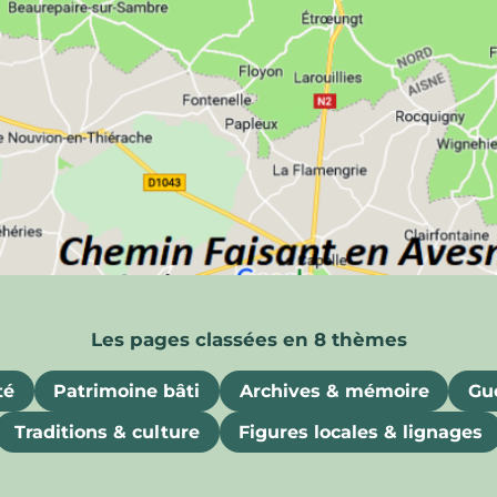
ois
uriosités, souvenirs et attraits gastronomiques
té
Patrimoine bâti
Archives & mémoire
Gue
Traditions & culture
Figures locales & lignages