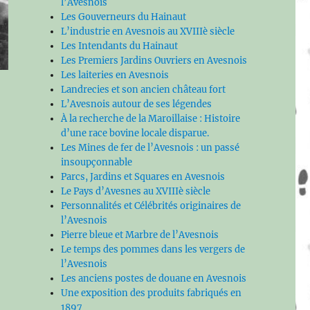
l’Avesnois
Les Gouverneurs du Hainaut
L’industrie en Avesnois au XVIIIè siècle
Les Intendants du Hainaut
Les Premiers Jardins Ouvriers en Avesnois
Les laiteries en Avesnois
Landrecies et son ancien château fort
L’Avesnois autour de ses légendes
À la recherche de la Maroillaise : Histoire
d’une race bovine locale disparue.
Les Mines de fer de l’Avesnois : un passé
insoupçonnable
Parcs, Jardins et Squares en Avesnois
Le Pays d’Avesnes au XVIIIè siècle
Personnalités et Célébrités originaires de
l’Avesnois
Pierre bleue et Marbre de l’Avesnois
Le temps des pommes dans les vergers de
l’Avesnois
Les anciens postes de douane en Avesnois
Une exposition des produits fabriqués en
1897