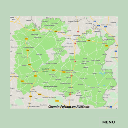
MENU
Chemin faisant en Avesnois