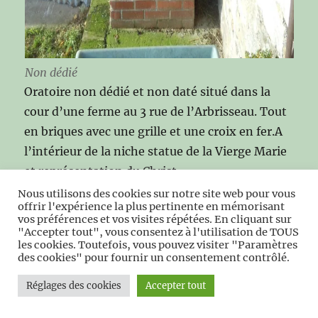
Non dédié
Oratoire non dédié et non daté situé dans la
cour d’une ferme au 3 rue de l’Arbrisseau. Tout
en briques avec une grille et une croix en fer.A
l’intérieur de la niche statue de la Vierge Marie
et représentation du Christ.
Nous utilisons des cookies sur notre site web pour vous
offrir l'expérience la plus pertinente en mémorisant
***
vos préférences et vos visites répétées. En cliquant sur
"Accepter tout", vous consentez à l'utilisation de TOUS
les cookies. Toutefois, vous pouvez visiter "Paramètres
Le duc d’Orléans y possédait la ferme du lieu
des cookies" pour fournir un consentement contrôlé.
(Notice historique sur la terre et pairie
Réglages des cookies
Accepter tout
d’Avesnes, en Hainaut signé Michaux Adrien-
Joseph).