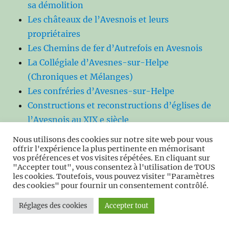
sa démolition
Les châteaux de l’Avesnois et leurs
propriétaires
Les Chemins de fer d’Autrefois en Avesnois
La Collégiale d’Avesnes-sur-Helpe
(Chroniques et Mélanges)
Les confréries d’Avesnes-sur-Helpe
Constructions et reconstructions d’églises de
l’Avesnois au XIX e siècle
Le diocèse de Cambrai de 1789 à nos jours
Nous utilisons des cookies sur notre site web pour vous
Les divertissements de nos aïeux (Avesnois
offrir l'expérience la plus pertinente en mémorisant
vos préférences et vos visites répétées. En cliquant sur
XVIIIè et XIXè siècles)
"Accepter tout", vous consentez à l'utilisation de TOUS
Les ermitages de l’Avesnois
les cookies. Toutefois, vous pouvez visiter "Paramètres
des cookies" pour fournir un consentement contrôlé.
Inventaire de la faune en Avesnois
La Flore Patrimoniale de l’Avesnois dans
Réglages des cookies
Accepter tout
tous ses états