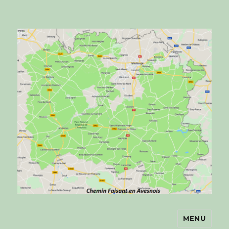
MENU
Chemin faisant en Avesnois