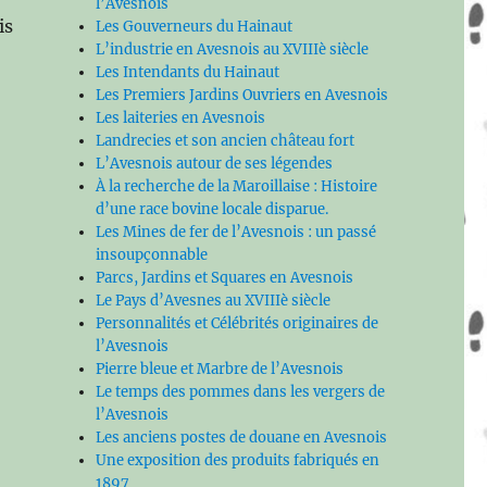
l’Avesnois
is
Les Gouverneurs du Hainaut
L’industrie en Avesnois au XVIIIè siècle
Les Intendants du Hainaut
Les Premiers Jardins Ouvriers en Avesnois
Les laiteries en Avesnois
Landrecies et son ancien château fort
L’Avesnois autour de ses légendes
À la recherche de la Maroillaise : Histoire
d’une race bovine locale disparue.
Les Mines de fer de l’Avesnois : un passé
insoupçonnable
Parcs, Jardins et Squares en Avesnois
Le Pays d’Avesnes au XVIIIè siècle
Personnalités et Célébrités originaires de
l’Avesnois
Pierre bleue et Marbre de l’Avesnois
Le temps des pommes dans les vergers de
l’Avesnois
Les anciens postes de douane en Avesnois
Une exposition des produits fabriqués en
1897