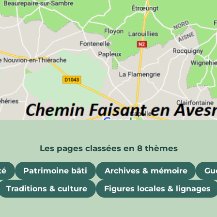
ois
uriosités, souvenirs et attraits gastronomiques
té
Patrimoine bâti
Archives & mémoire
Gue
Traditions & culture
Figures locales & lignages