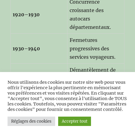
Concurrence
croissante des
1920–1930
autocars
départementaux.
Fermetures
1930–1940
progressives des
services voyageurs.
Démantèlement de
1945–1950
nombreuses voies
Nous utilisons des cookies sur notre site web pour vous
secondaires.
offrir l'expérience la plus pertinente en mémorisant
vos préférences et vos visites répétées. En cliquant sur
"Accepter tout", vous consentez à l'utilisation de TOUS
les cookies. Toutefois, vous pouvez visiter "Paramètres
des cookies" pour fournir un consentement contrôlé.
Annexe 2 — Carte textuelle des
Réglages des cookies
Accepter tout
principales lignes secondaires