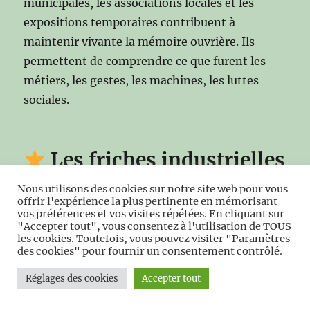
municipales, les associations locales et les
expositions temporaires contribuent à
maintenir vivante la mémoire ouvrière. Ils
permettent de comprendre ce que furent les
métiers, les gestes, les machines, les luttes
sociales.
Les friches industrielles
de l’Avesnois
Nous utilisons des cookies sur notre site web pour vous
offrir l'expérience la plus pertinente en mémorisant
vos préférences et vos visites répétées. En cliquant sur
À côté des traces préservées, l’Avesnois compte
"Accepter tout", vous consentez à l'utilisation de TOUS
les cookies. Toutefois, vous pouvez visiter "Paramètres
aussi de nombreuses friches industrielles. Elles
des cookies" pour fournir un consentement contrôlé.
sont les cicatrices d’un passé récent, parfois
Réglages des cookies
Accepter tout
douloureux, mais elles constituent aussi un
patrimoine en devenir.