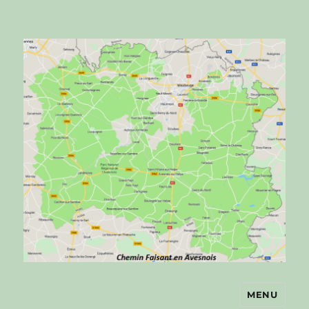
MENU
Chemin faisant en Avesnois