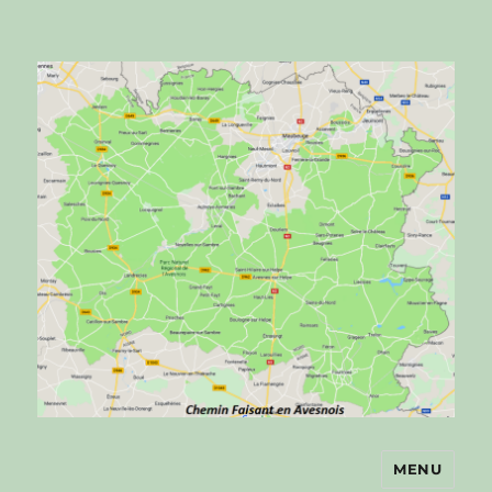
MENU
Chemin faisant en Avesnois