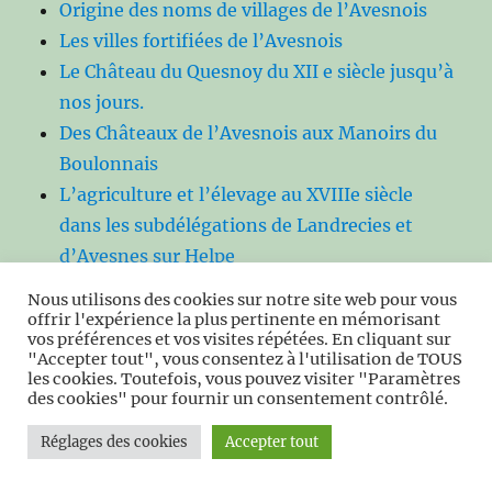
Origine des noms de villages de l’Avesnois
Les villes fortifiées de l’Avesnois
Le Château du Quesnoy du XII e siècle jusqu’à
nos jours.
Des Châteaux de l’Avesnois aux Manoirs du
Boulonnais
L’agriculture et l’élevage au XVIIIe siècle
dans les subdélégations de Landrecies et
d’Avesnes sur Helpe
La Commanderie de l’Ordre des Templiers à
Nous utilisons des cookies sur notre site web pour vous
Saint-Aubin.
offrir l'expérience la plus pertinente en mémorisant
vos préférences et vos visites répétées. En cliquant sur
Les éléments évolutifs du bocage avesnois
"Accepter tout", vous consentez à l'utilisation de TOUS
(XVI e siècle –XXI e siècle)
les cookies. Toutefois, vous pouvez visiter "Paramètres
des cookies" pour fournir un consentement contrôlé.
Et si l’Intelligence Artificielle venait en aide
au bocage et aux éleveurs ?
Réglages des cookies
Accepter tout
Dynamiques bocagères, résilience