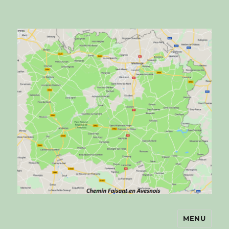
MENU
Chemin faisant en Avesnois