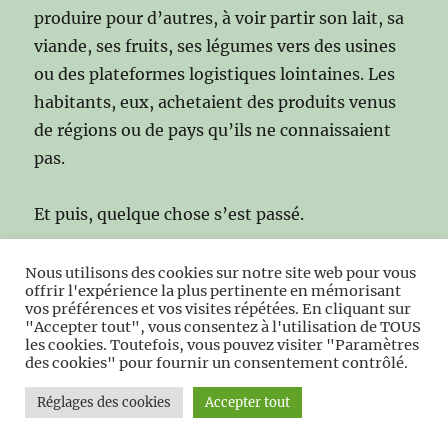
produire pour d’autres, à voir partir son lait, sa
viande, ses fruits, ses légumes vers des usines
ou des plateformes logistiques lointaines. Les
habitants, eux, achetaient des produits venus
de régions ou de pays qu’ils ne connaissaient
pas.
Et puis, quelque chose s’est passé.
Une génération d’agriculteurs a décidé de
Nous utilisons des cookies sur notre site web pour vous
offrir l'expérience la plus pertinente en mémorisant
reprendre la main
. De transformer son lait, de
vos préférences et vos visites répétées. En cliquant sur
vendre sa viande en direct, de replanter des
"Accepter tout", vous consentez à l'utilisation de TOUS
les cookies. Toutefois, vous pouvez visiter "Paramètres
vergers, de remettre des légumes dans les
des cookies" pour fournir un consentement contrôlé.
villages. Une génération de consommateurs a
Réglages des cookies
Accepter tout
décidé de
changer ses habitudes
, de redonner
du sens à ses achats, de soutenir les fermes