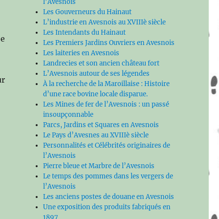
l’Avesnois
Les Gouverneurs du Hainaut
L’industrie en Avesnois au XVIIIè siècle
Les Intendants du Hainaut
ée
Les Premiers Jardins Ouvriers en Avesnois
Les laiteries en Avesnois
Landrecies et son ancien château fort
L’Avesnois autour de ses légendes
ur
À la recherche de la Maroillaise : Histoire
d’une race bovine locale disparue.
Les Mines de fer de l’Avesnois : un passé
insoupçonnable
Parcs, Jardins et Squares en Avesnois
s
Le Pays d’Avesnes au XVIIIè siècle
Personnalités et Célébrités originaires de
l’Avesnois
Pierre bleue et Marbre de l’Avesnois
Le temps des pommes dans les vergers de
l’Avesnois
Les anciens postes de douane en Avesnois
Une exposition des produits fabriqués en
1897