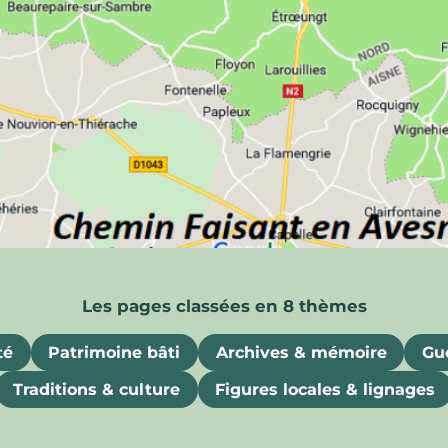
ois
uriosités, souvenirs et attraits gastronomiques
té
Patrimoine bâti
Archives & mémoire
Gue
Traditions & culture
Figures locales & lignages