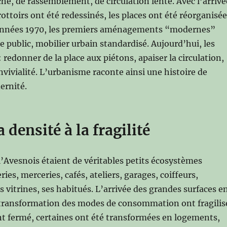
ché, de rassemblement, de circulation lente. Avec l’arrivé
trottoirs ont été redessinés, les places ont été réorganisé
es années 1970, les premiers aménagements “modernes”
e public, mobilier urbain standardisé. Aujourd’hui, les
redonner de la place aux piétons, apaiser la circulation,
onvivialité. L’urbanisme raconte ainsi une histoire de
ernité.
 densité à la fragilité
’Avesnois étaient de véritables petits écosystèmes
es, merceries, cafés, ateliers, garages, coiffeurs,
s vitrines, ses habitués. L’arrivée des grandes surfaces e
a transformation des modes de consommation ont fragilis
nt fermé, certaines ont été transformées en logements,