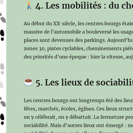
4. Les mobilités : du ch
Au début du XXᵉ siècle, les centres‑bourgs étaie
massive de l’automobile a bouleversé les usages 
places sont devenues des parkings. Aujourd’hu
zones 30, pistes cyclables, cheminements piét
des priorités d’une époque : hier la vitesse, au
5. Les lieux de sociabili
Les centres‑bourgs ont longtemps été des lieux 
fêtes, marchés, écoles, églises. Ces lieux structu
on y célébrait, on y débattait. La fermeture pr
sociabilité. Mais d’autres lieux ont émergé : mé