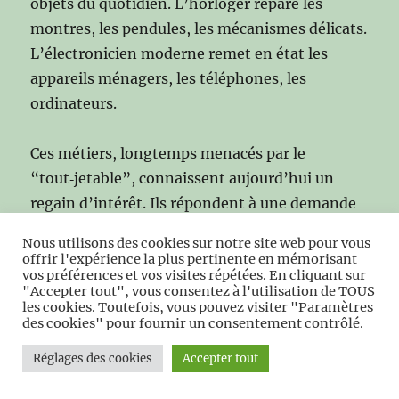
objets du quotidien. L’horloger répare les
montres, les pendules, les mécanismes délicats.
L’électronicien moderne remet en état les
appareils ménagers, les téléphones, les
ordinateurs.
Ces métiers, longtemps menacés par le
“tout‑jetable”, connaissent aujourd’hui un
regain d’intérêt. Ils répondent à une demande
croissante de réparation, de sobriété, de
Nous utilisons des cookies sur notre site web pour vous
respect des objets.
offrir l'expérience la plus pertinente en mémorisant
vos préférences et vos visites répétées. En cliquant sur
"Accepter tout", vous consentez à l'utilisation de TOUS
les cookies. Toutefois, vous pouvez visiter "Paramètres
7
Conclusion du chapitre
des cookies" pour fournir un consentement contrôlé.
Réglages des cookies
Accepter tout
L’artisanat moderne, né au XXᵉ siècle, complète