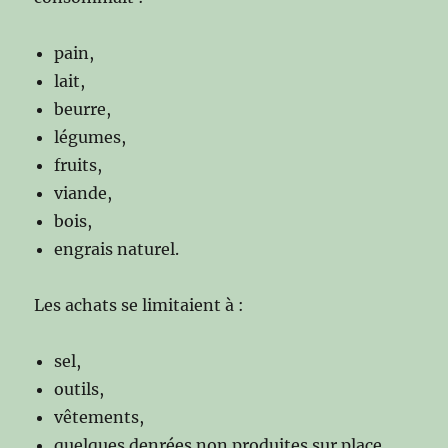
pain,
lait,
beurre,
légumes,
fruits,
viande,
bois,
engrais naturel.
Les achats se limitaient à :
sel,
outils,
vêtements,
quelques denrées non produites sur place.