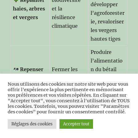
développer
haies, arbres
et la
l’agroforester
et vergers
résilience
ie, revaloriser
climatique
les vergers
hautes tiges
Produire
l’alimentatio
Repenser
Fermer les
n du bétail
l’élevage
cycles et
sur la ferme,
Nous utilisons des cookies sur notre site web pour vous
dans un
réduire les
valoriser le
offrir l'expérience la plus pertinente en mémorisant
système
achats
fumier,
vos préférences et vos visites répétées. En cliquant sur
"Accepter tout", vous consentez à l'utilisation de TOUS
intégré
extérieurs
adapter les
les cookies. Toutefois, vous pouvez visiter "Paramètres
des cookies" pour fournir un consentement contrôlé.
troupeaux
aux surfaces
Réglages des cookies
Accepter tout
Réduire