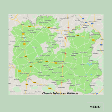
MENU
Chemin faisant en Avesnois