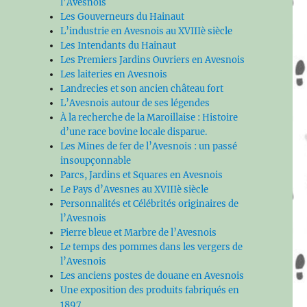
l’Avesnois
Les Gouverneurs du Hainaut
L’industrie en Avesnois au XVIIIè siècle
Les Intendants du Hainaut
Les Premiers Jardins Ouvriers en Avesnois
Les laiteries en Avesnois
Landrecies et son ancien château fort
L’Avesnois autour de ses légendes
À la recherche de la Maroillaise : Histoire
d’une race bovine locale disparue.
Les Mines de fer de l’Avesnois : un passé
insoupçonnable
Parcs, Jardins et Squares en Avesnois
Le Pays d’Avesnes au XVIIIè siècle
Personnalités et Célébrités originaires de
l’Avesnois
Pierre bleue et Marbre de l’Avesnois
Le temps des pommes dans les vergers de
l’Avesnois
Les anciens postes de douane en Avesnois
Une exposition des produits fabriqués en
1897