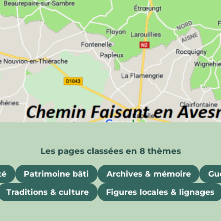
ois
uriosités, souvenirs et attraits gastronomiques
té
Patrimoine bâti
Archives & mémoire
Gue
Traditions & culture
Figures locales & lignages