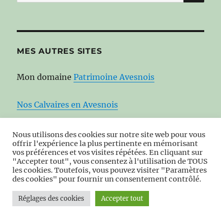
pour :
MES AUTRES SITES
Mon domaine
Patrimoine Avesnois
Nos Calvaires en Avesnois
Sur les chemins de nos oratoires, et de chapelle
Nous utilisons des cookies sur notre site web pour vous
offrir l'expérience la plus pertinente en mémorisant
en chapelle en Avesnois
vos préférences et vos visites répétées. En cliquant sur
"Accepter tout", vous consentez à l'utilisation de TOUS
les cookies. Toutefois, vous pouvez visiter "Paramètres
Moulins en Avesnois au fil de l’eau
des cookies" pour fournir un consentement contrôlé.
Réglages des cookies
Accepter tout
Nos kiosques en Avesnois