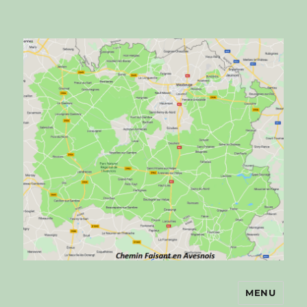
MENU
Chemin faisant en Avesnois