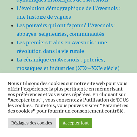
L’évolution démographique de l’Avesnois :
une histoire de vagues
Les pouvoirs qui ont façonné l’Avesnois :
abbayes, seigneuries, communautés
Les premiers trains en Avesnois : une
révolution dans la vie rurale
La céramique en Avesnois : poteries,
mosaïques et industries (XIXᵉ–XXIe siècle)
Les bals dans l’Avesnois
Nous utilisons des cookies sur notre site web pour vous
Les odeurs de l’Avesnois d’autrefois : un
offrir l'expérience la plus pertinente en mémorisant
patrimoine invisible mais inoubliable
vos préférences et vos visites répétées. En cliquant sur
"Accepter tout", vous consentez à l'utilisation de TOUS
La Sambre et ses métiers : un fleuve de
les cookies. Toutefois, vous pouvez visiter "Paramètres
travail, de vie et de mémoire
des cookies" pour fournir un consentement contrôlé.
Des léproseries aux hôpitaux : huit siècles de
Réglages des cookies
Accepter tout
soins et de charité dans l’Avesnois
Le Monachisme Mérovingien dans