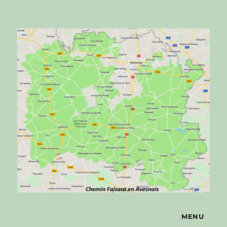
MENU
Chemin faisant en Avesnois