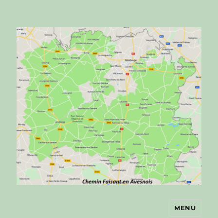
MENU
Chemin faisant en Avesnois