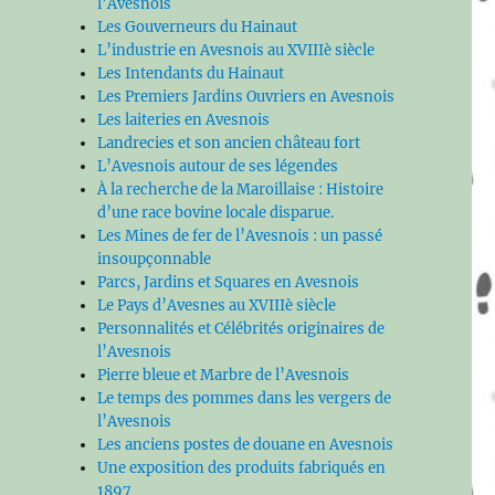
l’Avesnois
Les Gouverneurs du Hainaut
L’industrie en Avesnois au XVIIIè siècle
Les Intendants du Hainaut
Les Premiers Jardins Ouvriers en Avesnois
Les laiteries en Avesnois
Landrecies et son ancien château fort
L’Avesnois autour de ses légendes
À la recherche de la Maroillaise : Histoire
d’une race bovine locale disparue.
Les Mines de fer de l’Avesnois : un passé
insoupçonnable
Parcs, Jardins et Squares en Avesnois
Le Pays d’Avesnes au XVIIIè siècle
Personnalités et Célébrités originaires de
l’Avesnois
Pierre bleue et Marbre de l’Avesnois
Le temps des pommes dans les vergers de
l’Avesnois
Les anciens postes de douane en Avesnois
Une exposition des produits fabriqués en
1897