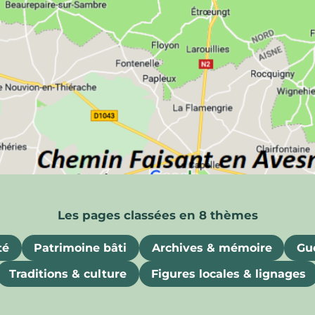
ois
uriosités, souvenirs et attraits gastronomiques
té
Patrimoine bâti
Archives & mémoire
Gue
Traditions & culture
Figures locales & lignages