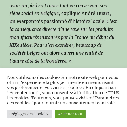
avoir un pied en France tout en conservant son
siège social en Belgique
, explique André Huart,
un Marpentois passionné d’histoire locale.
C’est
la conséquence directe d’une taxe sur les produits
manufacturés instaurée par la France au début du
XIXe siècle. Pour s’en exonérer, beaucoup de
sociétés belges ont alors ouvert une entité de
l’autre côté de la frontièree.
»
L’usine était spécialisée dans le marbre
Nous utilisons des cookies sur notre site web pour vous
offrir l'expérience la plus pertinente en mémorisant
travaillé. «
On y faisait surtout des cheminées,
vos préférences et vos visites répétées. En cliquant sur
quelques horloges, ou encore de l’équipement de
"Accepter tout", vous consentez à l'utilisation de TOUS
les cookies. Toutefois, vous pouvez visiter "Paramètres
salle de bains. C’est d’ailleurs d’ici que sont sortis
des cookies" pour fournir un consentement contrôlé.
les lavabos en onyx du paquebot
Le Normandie. »
Réglages des cookies
Accepter tout
Elle connaît un développement important, et
adopte en 1903 le nom de Marmor. «
Soit à