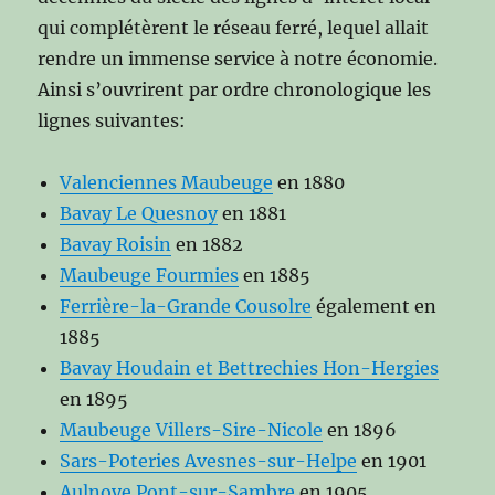
qui complétèrent le réseau ferré, lequel allait
rendre un immense service à notre économie.
Ainsi s’ouvrirent par ordre chronologique les
lignes suivantes:
Valenciennes Maubeuge
en 1880
Bavay Le Quesnoy
en 1881
Bavay Roisin
en 1882
Maubeuge Fourmies
en 1885
Ferrière-la-Grande Cousolre
également en
1885
Bavay Houdain et Bettrechies Hon-Hergies
en 1895
Maubeuge Villers-Sire-Nicole
en 1896
Sars-Poteries Avesnes-sur-Helpe
en 1901
Aulnoye Pont-sur-Sambre
en 1905