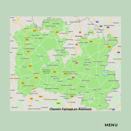
MENU
Chemin faisant en Avesnois